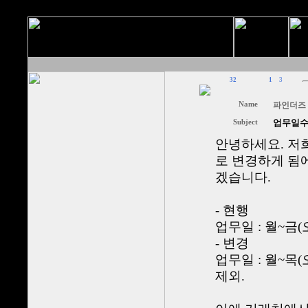
32
1
3
Name
파인더즈
Subject
업무일수
안녕하세요. 저
로 변경하게 됨
겠습니다.
- 현행
업무일 : 월~금(오
- 변경
업무일 : 월~목(오
제외.